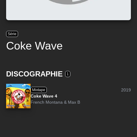
Série
Coke Wave
DISCOGRAPHIE
1
2019
Mixtape
Coke Wave 4
French Montana
&
Max B