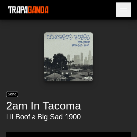
Open 
BLOG
ARTISTES
SORTIES
NÉCROLOGIE
PRISON
Song
2am In Tacoma
Lil Boof
Big Sad 1900
&