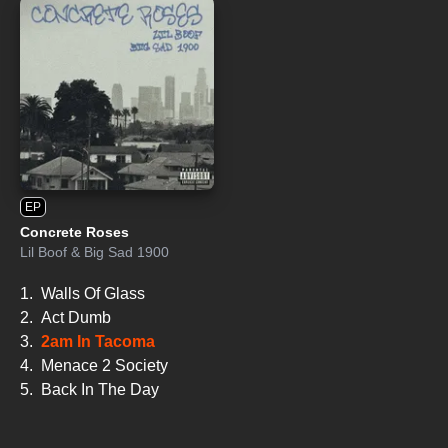
EP
Concrete Roses
Lil Boof
&
Big Sad 1900
1.
Walls Of Glass
2.
Act Dumb
3.
2am In Tacoma
4.
Menace 2 Society
5.
Back In The Day