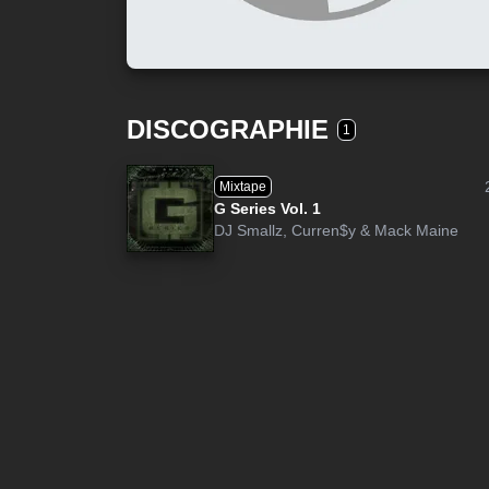
DISCOGRAPHIE
1
Mixtape
G Series Vol. 1
DJ Smallz
,
Curren$y
&
Mack Maine