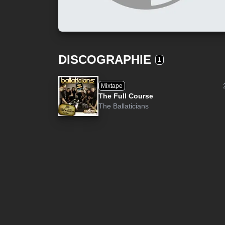
DISCOGRAPHIE
1
Mixtape
The Full Course
The Ballaticians