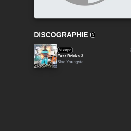
DISCOGRAPHIE
3
Mixtape
Fast Bricks 3
Blac Youngsta