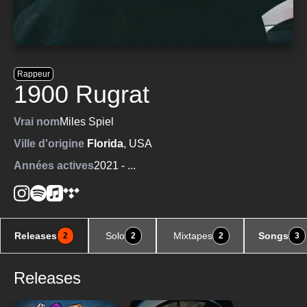
Rappeur
1900 Rugrat
Vrai nom
Miles Spiel
Ville d'origine
Florida
, USA
Années actives
2021
- ...
Releases
Solo
Mixtapes
Songs
2
2
2
3
Releases